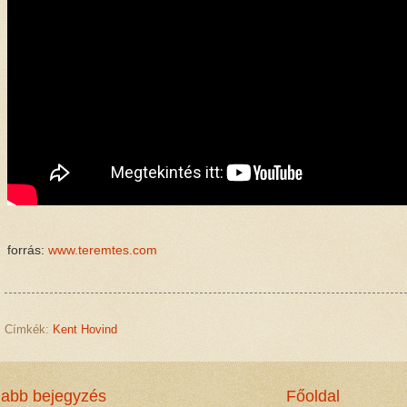
forrás:
www.teremtes.com
Címkék:
Kent Hovind
jabb bejegyzés
Főoldal