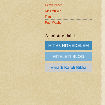
Derek Prince
Nick Vujicic
Film
Paul Washer
Ajánlott oldalak
HIT és HITVÉDELEM
HITÉLETI BLOG
Váradi-Károli Biblia