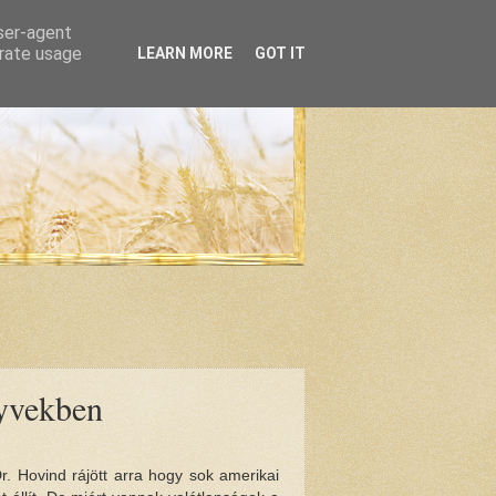
user-agent
erate usage
LEARN MORE
GOT IT
yvekben
. Hovind rájött arra hogy sok amerikai