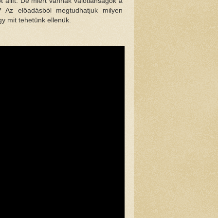
állít. De miért vannak valótlanságok a
? Az előadásból megtudhatjuk milyen
 mit tehetünk ellenük.