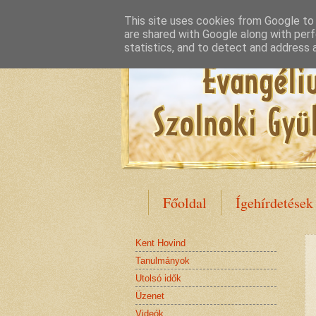
This site uses cookies from Google to d
are shared with Google along with perf
statistics, and to detect and address 
Főoldal
Ígehírdetések
Kent Hovind
Tanulmányok
Utolsó idők
Üzenet
Videók