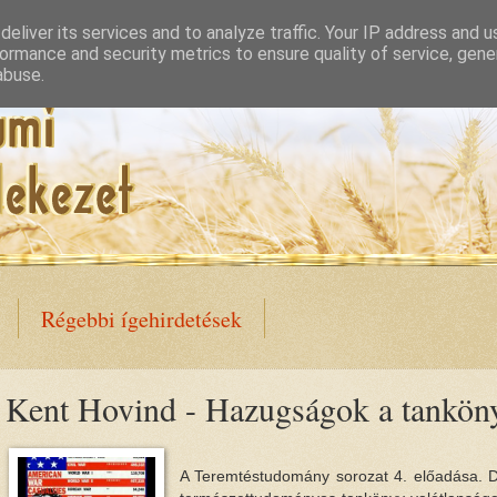
eliver its services and to analyze traffic. Your IP address and 
ormance and security metrics to ensure quality of service, gen
abuse.
Régebbi ígehirdetések
Kent Hovind - Hazugságok a tankön
A Teremtéstudomány sorozat 4. előadása. Dr