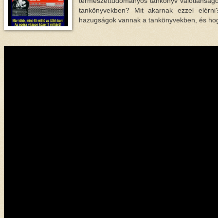
természettudományos tankönyv valótlanságot 
tankönyvekben? Mit akarnak ezzel elérni
hazugságok vannak a tankönyvekben, és hogy